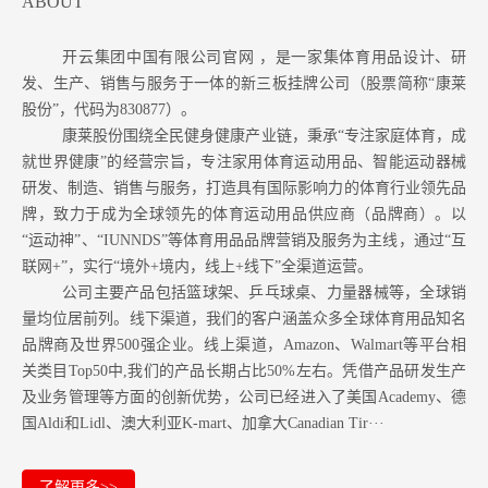
ABOUT
开云集团中国有限公司官网 ，是一家集体育用品设计、研
发、生产、销售与服务于一体的新三板挂牌公司（股票简称“康莱
股份”，代码为830877）。
康莱股份围绕全民健身健康产业链，秉承“专注家庭体育，成
就世界健康”的经营宗旨，专注家用体育运动用品、智能运动器械
研发、制造、销售与服务，打造具有国际影响力的体育行业领先品
牌，致力于成为全球领先的体育运动用品供应商（品牌商）。以
“运动神”、“IUNNDS”等体育用品品牌营销及服务为主线，通过“互
联网+”，实行“境外+境内，线上+线下”全渠道运营。
公司主要产品包括篮球架、乒乓球桌、力量器械等，全球销
量均位居前列。
线下渠道，我们的客户涵盖众多全球体育用品知名
品牌商及世界500强企业。
线上渠道，Amazon
、Walmart等
平台相
关类目Top50中,我们的产品长期占比50%左右。凭借产品研发生产
及业务管理等方面的创新优势，公司已经进入了美国Academy、德
国Aldi和Lidl、澳大利亚K-mart、加拿大Canadian Tir···
了解更多>>