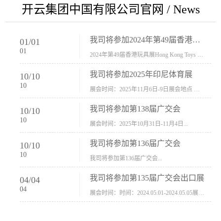
开云集团中国有限公司官网 / News
我司将参加2024年第49届香港玩具展Hong Kong Toys & Games Fair 欢迎新···
01
/
01
01
2024年第49届香港玩具展Hong Kong Toys & Games Fair摊位号：5con-005展会时间：2024年1月8日-1月11日展会地址：香港会议展览中心...
我司将参加2025年印尼体育展
10
/
10
10
展会时间：2025年11月6日-9日展会地点 ：印尼会展中心...
我司将参加第138届广交会
10
/
10
10
展会时间：2025年10月31日-11月4日...
我司将参加第136届广交会
10
/
10
10
我司将参加第136届广交会...
我司将参加第135届广交会出口展
04
/
04
04
展会时间：时间：2024.05.01-2024.05.05展会地址：中国进出口商品交易会展馆福建康莱宝公司展位号12.1G37-38、H11-12，浙江康莱宝展位号17.1B23-24、C19-20...