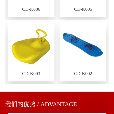
CD-K006
CD-K005
CD-K003
CD-K002
我们的优势 / ADVANTAGE