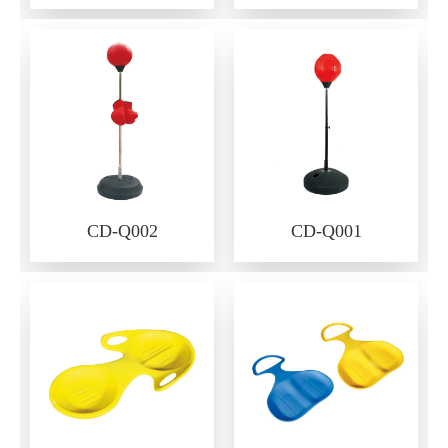
CD-Q002
CD-Q001