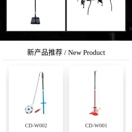
新产品推荐 / New Product
CD-W002
CD-W001