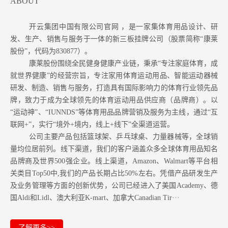
ABOUT
开云集团中国有限公司官网 ，是一家集体育用品设计、研
发、生产、销售与服务于一体的新三板挂牌公司（股票简称“康莱
股份”，代码为830877）。
康莱股份围绕全民健身健康产业链，秉承“专注家庭体育，成
就世界健康”的经营宗旨，专注家用体育运动用品、智能运动器械
研发、制造、销售与服务，打造具有国际影响力的体育行业领先品
牌，致力于成为全球领先的体育运动用品供应商（品牌商）。以
“运动神”、“IUNNDS”等体育用品品牌营销及服务为主线，通过“互
联网+”，实行“境外+境内，线上+线下”全渠道运营。
公司主要产品包括篮球架、乒乓球桌、力量器械等，全球销
量均位居前列。
线下渠道，我们的客户涵盖众多全球体育用品知名
品牌商及世界500强企业。
线上渠道，Amazon
、Walmart等
平台相
关类目Top50中,我们的产品长期占比50%左右。凭借产品研发生产
及业务管理等方面的创新优势，公司已经进入了美国Academy、德
国Aldi和Lidl、澳大利亚K-mart、加拿大Canadian Tir···
了解更多>>