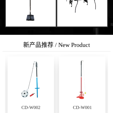
新产品推荐 / New Product
CD-W002
CD-W001