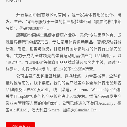
ABOUT
开云集团中国有限公司官网 ，是一家集体育用品设计、研
发、生产、销售与服务于一体的新三板挂牌公司（股票简称“康莱
股份”，代码为830877）。
康莱股份围绕全民健身健康产业链，秉承“专注家庭体育，成
就世界健康”的经营宗旨，专注家用体育运动用品、智能运动器械
研发、制造、销售与服务，打造具有国际影响力的体育行业领先品
牌，致力于成为全球领先的体育运动用品供应商（品牌商）。以
“运动神”、“IUNNDS”等体育用品品牌营销及服务为主线，通过“互
联网+”，实行“境外+境内，线上+线下”全渠道运营。
公司主要产品包括篮球架、乒乓球桌、力量器械等，全球销
量均位居前列。
线下渠道，我们的客户涵盖众多全球体育用品知名
品牌商及世界500强企业。
线上渠道，Amazon
、Walmart等
平台相
关类目Top50中,我们的产品长期占比50%左右。凭借产品研发生产
及业务管理等方面的创新优势，公司已经进入了美国Academy、德
国Aldi和Lidl、澳大利亚K-mart、加拿大Canadian Tir···
了解更多>>