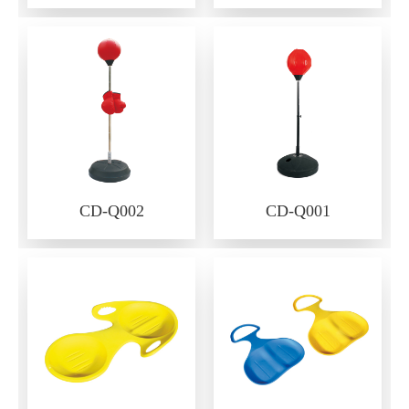
CD-Q002
CD-Q001