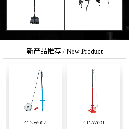
新产品推荐 / New Product
CD-W002
CD-W001