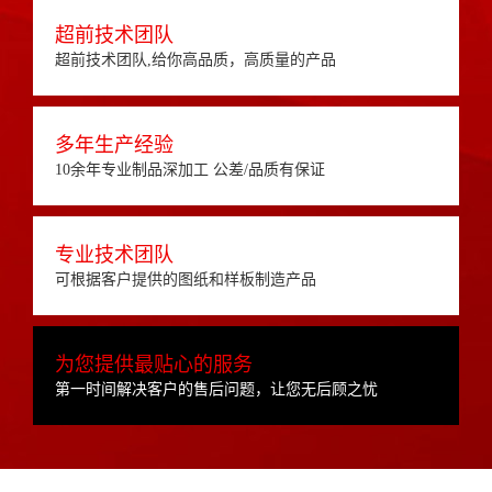
超前技术团队
超前技术团队,给你高品质，高质量的产品
多年生产经验
10余年专业制品深加工 公差/品质有保证
专业技术团队
可根据客户提供的图纸和样板制造产品
为您提供最贴心的服务
第一时间解决客户的售后问题，让您无后顾之忧