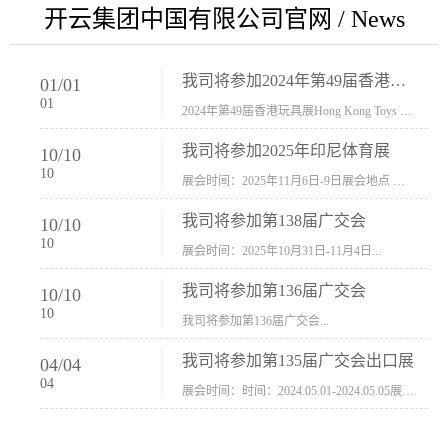
开云集团中国有限公司官网 / News
我司将参加2024年第49届香港玩具展Hong Kong Toys & Games Fair 欢迎新···
01
/
01
01
2024年第49届香港玩具展Hong Kong Toys & Games Fair摊位号：5con-005展会时间：2024年1月8日-1月11日展会地址：香港会议展览中心...
我司将参加2025年印尼体育展
10
/
10
10
展会时间：2025年11月6日-9日展会地点 ：印尼会展中心...
我司将参加第138届广交会
10
/
10
10
展会时间：2025年10月31日-11月4日...
我司将参加第136届广交会
10
/
10
10
我司将参加第136届广交会...
我司将参加第135届广交会出口展
04
/
04
04
展会时间：时间：2024.05.01-2024.05.05展会地址：中国进出口商品交易会展馆福建康莱宝公司展位号12.1G37-38、H11-12，浙江康莱宝展位号17.1B23-24、C19-20...