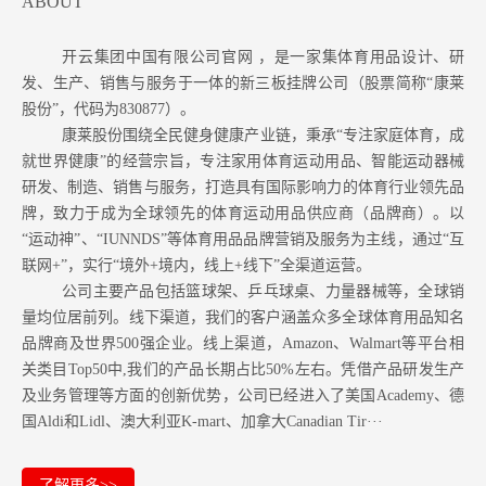
ABOUT
开云集团中国有限公司官网 ，是一家集体育用品设计、研
发、生产、销售与服务于一体的新三板挂牌公司（股票简称“康莱
股份”，代码为830877）。
康莱股份围绕全民健身健康产业链，秉承“专注家庭体育，成
就世界健康”的经营宗旨，专注家用体育运动用品、智能运动器械
研发、制造、销售与服务，打造具有国际影响力的体育行业领先品
牌，致力于成为全球领先的体育运动用品供应商（品牌商）。以
“运动神”、“IUNNDS”等体育用品品牌营销及服务为主线，通过“互
联网+”，实行“境外+境内，线上+线下”全渠道运营。
公司主要产品包括篮球架、乒乓球桌、力量器械等，全球销
量均位居前列。
线下渠道，我们的客户涵盖众多全球体育用品知名
品牌商及世界500强企业。
线上渠道，Amazon
、Walmart等
平台相
关类目Top50中,我们的产品长期占比50%左右。凭借产品研发生产
及业务管理等方面的创新优势，公司已经进入了美国Academy、德
国Aldi和Lidl、澳大利亚K-mart、加拿大Canadian Tir···
了解更多>>